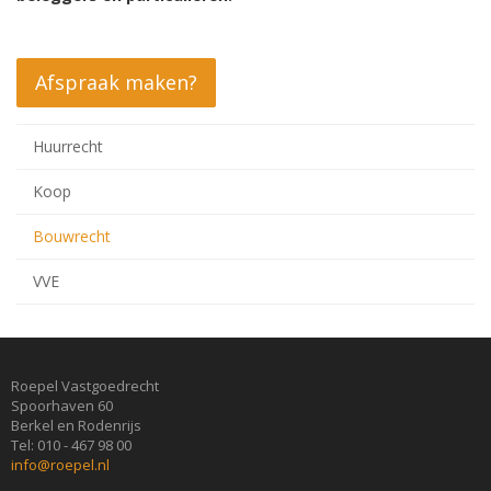
Afspraak maken?
Huurrecht
Koop
Bouwrecht
VVE
Roepel Vastgoedrecht
Spoorhaven 60
Berkel en Rodenrijs
Tel: 010 - 467 98 00
info@roepel.nl